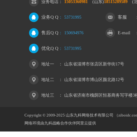
业务电话
：
15053360981
(山东)
18515289589
(
业务Q Q
客服
：
53731995
售后Q Q
E-mail
：
150694976
优化Q Q
：
53731995
地址一
：
山东省淄博市张店区新华街17号
地址二
：
山东省淄博市博山区颜北路12号
地址三
：
山东省济南市槐荫区恒基商务写字楼3
Copyright © 2009-2025 山东九科网络技术有限公司 （ziboidc.c
网络环境由九科战略合作伙伴阿里云提供